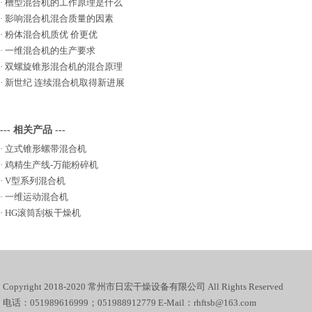
·
槽型混合机的工作原理是什么
·
影响混合机混合质量的因素
·
粉体混合机质优 价更优
·
一维混合机的生产要求
·
双螺旋锥形混合机的混合原理
·
新世纪 连续混合机取得新进展
--- 相关产品 ---
·
立式锥形螺带混合机
·
鸡精生产线-万能粉碎机
·
V型系列混合机
·
一维运动混合机
·
HG滚筒刮板干燥机
Copyright 2018-2020 常州市日宏干燥设备有限公司 All Rights Reserved
电话：051989616999；051988912779 E-Mail：rhftsb@163.com