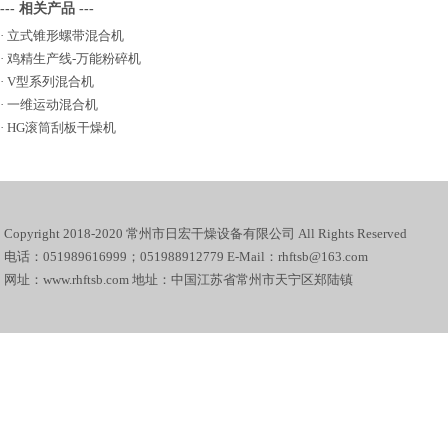
--- 相关产品 ---
·
立式锥形螺带混合机
·
鸡精生产线-万能粉碎机
·
V型系列混合机
·
一维运动混合机
·
HG滚筒刮板干燥机
Copyright 2018-2020 常州市日宏干燥设备有限公司 All Rights Reserved
电话：051989616999；051988912779 E-Mail：rhftsb@163.com
网址：www.rhftsb.com 地址：中国江苏省常州市天宁区郑陆镇