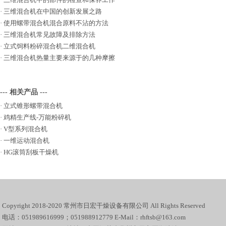
·
三维混合机在中国的创新发展之路
·
使用螺带混合机混合原料不沾的方法
·
三维混合机常见故障及排除方法
·
立式饲料粉碎混合机二维混合机
·
三维混合机热量主要来源于的几种摩擦
--- 相关产品 ---
·
立式锥形螺带混合机
·
鸡精生产线-万能粉碎机
·
V型系列混合机
·
一维运动混合机
·
HG滚筒刮板干燥机
Copyright 2018-2020 常州市日宏干燥设备有限公司 All Rights Reserved
电话：051989616999；051988912779 E-Mail：rhftsb@163.com