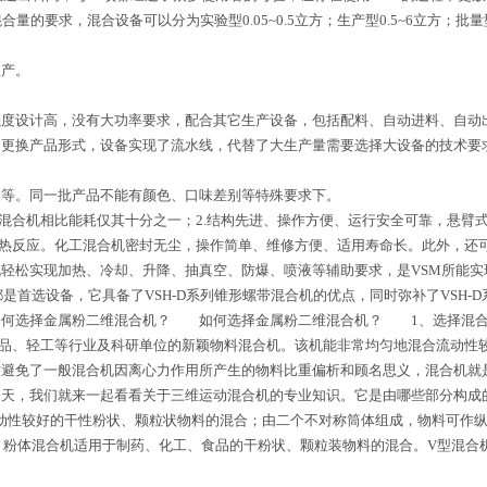
求，混合设备可以分为实验型0.05~0.5立方；生产型0.5~6立方；批量型
产。
设计高，没有大功率要求，配合其它生产设备，包括配料、自动进料、自动出
期更换产品形式，设备实现了流水线，代替了大生产量需要选择大设备的技术要
等。同一批产品不能有颜色、口味差别等特殊要求下。
合机相比能耗仅其十分之一；2.结构先进、操作方便、运行安全可靠，悬臂
过热反应。化工混合机密封无尘，操作简单、维修方便、适用寿命长。此外，还
松实现加热、冷却、升降、抽真空、防爆、喷液等辅助要求，是VSM所能实现
是首选设备，它具备了VSH-D系列锥形螺带混合机的优点，同时弥补了VSH
如何选择金属粉二维混合机？ 如何选择金属粉二维混合机？ 1、选择混合
食品、轻工等行业及科研单位的新颖物料混合机。该机能非常均匀地混合流动性
时避免了一般混合机因离心力作用所产生的物料比重偏析和顾名思义，混合机就
天，我们就来一起看看关于三维运动混合机的专业知识。它是由哪些部分构成
动性较好的干性粉状、颗粒状物料的混合；由二个不对称筒体组成，物料可作纵
。粉体混合机适用于制药、化工、食品的干粉状、颗粒装物料的混合。V型混合