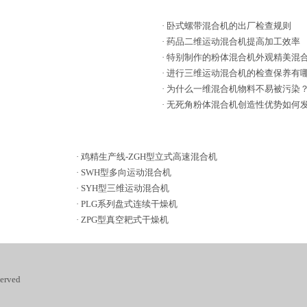
·
卧式螺带混合机的出厂检查规则
·
药品二维运动混合机提高加工效率
·
特别制作的粉体混合机外观精美混
·
进行三维运动混合机的检查保养有
·
为什么一维混合机物料不易被污染
·
无死角粉体混合机创造性优势如何
·
鸡精生产线-ZGH型立式高速混合机
·
SWH型多向运动混合机
·
SYH型三维运动混合机
·
PLG系列盘式连续干燥机
·
ZPG型真空耙式干燥机
rved