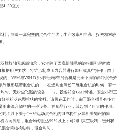
4~30立方；
料，制造一套完整的混合生产线，生产效率相当高，投资相对较
求。
式双螺旋轴无底部轴承，它消除了因底部轴承的渗粉而引起的故
可根据用户要求，将锥形制成压力容器进行加压或真空操作，由于
的。VSM与VSH-D系列锥形螺带混合机是完全不同的两种混合效
-D系列锥形螺带混合机的 在选购金属粉二维混合机的时候，有一
均匀、无粉尘飞溅的设备 2、设备符合GMP标准、安全小型三
较好的粉状或颗粒状的物料。该机在工作时，由于混合桶具有多方
是用来混合物料的一种设备。在食品行业，其起到了巨大的作用。
的呢？以下关于“三维运动混合机的组成构件及其相关知识的简
横方向流动，混合均匀度达99％以上；可利用真空吸料，密封状
机混合筒结构独特，混合均匀，