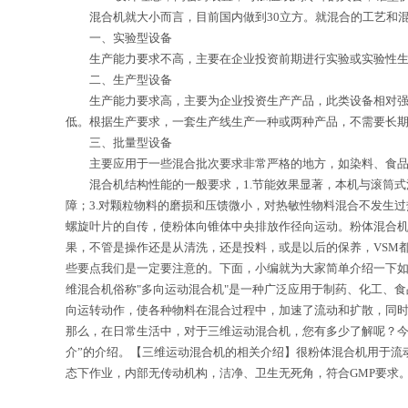
混合机就大小而言，目前国内做到30立方。就混合的工艺和混合量的要
一、实验型设备
生产能力要求不高，主要在企业投资前期进行实验或实验性生
二、生产型设备
生产能力要求高，主要为企业投资生产产品，此类设备相对强度
低。根据生产要求，一套生产线生产一种或两种产品，不需要长
三、批量型设备
主要应用于一些混合批次要求非常严格的地方，如染料、食品
混合机结构性能的一般要求，1.节能效果显著，本机与滚筒式混
障；3.对颗粒物料的磨损和压馈微小，对热敏性物料混合不发生
螺旋叶片的自传，使粉体向锥体中央排放作径向运动。粉体混合机轻
果，不管是操作还是从清洗，还是投料，或是以后的保养，VSM都
些要点我们是一定要注意的。下面，小编就为大家简单介绍一下
维混合机俗称"多向运动混合机"是一种广泛应用于制药、化工、
向运转动作，使各种物料在混合过程中，加速了流动和扩散，同
那么，在日常生活中，对于三维运动混合机，您有多少了解呢？今
介”的介绍。【三维运动混合机的相关介绍】很粉体混合机用于流
态下作业，内部无传动机构，洁净、卫生无死角，符合GMP要求