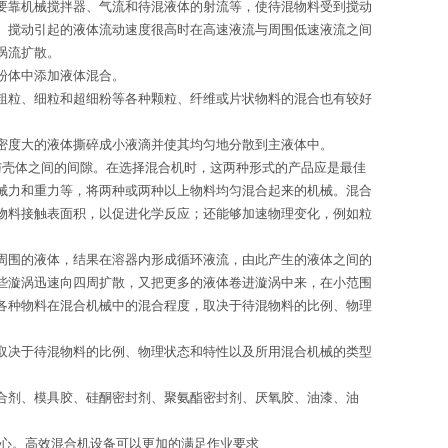
靠机械搅拌器、气流和待混液体的射流等，使待混物料受到搅动
。搅动引起的液体流动速度很高时在高速液流与周围低速液流之间
涡流扩散。
粉体中添加液体混合。
粒、细粒和超细粉等各种颗粒、纤维或片状物料的混合也有较好
密度大的液体撕碎成小液滴并使其均匀地分散到主液体中。
壳体之间的间隙。在选择混合机时，这两种形式的产品应是最佳
械力和重力等，将两种或两种以上物料均匀混合起来的机械。混合
物料接触表面积，以促进化学反应；还能够加速物理变化，例如粒
围的液体，结果在溶器内形成循环液流，由此产生的液体之间的
些漩涡迅速向四周扩散，又把更多的液体卷进漩涡中来，在小范围
各种物料在混合机械中的混合程度，取决于待混物料的比例、物理
决于待混物料的比例、物理状态和特性以及所用混合机械的类型
合剂、模具胶、硅酮密封剂、聚氨酯密封剂、厌氧胶、油漆、油
心。高效混合机设备可以更加的满足作业要求