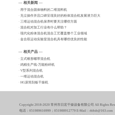
--- 相关新闻 ---
·
用于混合固体物料的二维混料机
·
无尘操作并且口碑呈现良好的粉体混合机发展潜力巨大
·
三维运动混合机保养时要关注哪些方面
·
混合机对加工行业有什么帮助？
·
现代化粉体混合机混合工艺覆盖整个工业领域
·
金合双运动实验室混合机具有哪些优良的性能
--- 相关产品 ---
·
立式锥形螺带混合机
·
鸡精生产线-万能粉碎机
·
V型系列混合机
·
一维运动混合机
·
HG滚筒刮板干燥机
Copyright 2018-2020 常州市日宏干燥设备有限公司 All Rights Rese
电话：051989616999；051988912779 E-Mail：rhftsb@163.com