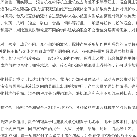
销售，而实际上，混合机在粉碎机企业总也占有差不多半壁江山。混合机主要
的液体结果在溶器内形成循环液流由此产生的液体之间的扩散称为主体对流扩散
速向四周扩散又把更多的液体卷进漩涡中来在小范围内形成的紊乱对流扩散称为
制药、染料、冶金、矿山、食品、饲料等行业。一般是将粉体与粉体混合、
磨碎，对比重悬殊和粒度不同的物料组成的混合不会发生分层离析现象，对粗
于密度、成分不同、互不相溶的液体，搅拌产生的剪切作用和强烈的湍动将
是将主轴与壳体之间做成位置可调整的形式，根据磨损量可经常调整螺旋带与
显著，其混合均匀度要高于一般混合机的均匀度。原理上来看，混合机是利用机
合成均匀的混合物，如将水泥、砂、碎石和水混合成混凝土湿料等；还可以增加
料受到搅动，以达到均匀混合。搅动引起部分液体流动，流动液体又推动其周
速液流与周围低速液流之间的界面上出现剪切作用，产生大量的局部性漩涡。这
的物料均匀分布。混合的程度分为理想混合、随机混合和完全不相混三种状态。
。
混合、随机混合和完全不相混三种状态。各种物料在混合机械中的混合程度取
效设备适用于聚合物锂离子电池液及液态锂离子电池液、电子电极浆料、粘
药行业的液与液、固与液物料的混合、反应、分散、溶解、均质、乳化等工艺。
速出料阀，每一项都经过了众多使用者的考验，让你在使用VSM的过程中更放