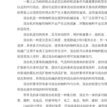
一般人认为粉碎机企业必定以粉碎机设备作为最最要的机型生产
以达到均匀混合。搅动引起部分液体流动流动液体又推动其周围
的界面上出现剪切作用从而产生大量的局部性漩涡。这些漩涡迅
混合机是一种将物料混合搅拌的机械设备，可广泛应用于化工、
混合机对热敏性物料不会产生过热现象，对颗粒物料不会压溃和
的适应性。
混合机是结构简单，且无转动部件，维护检修量小，能耗低，对
混合机一种是注意加工精度，使底隙减少到3毫米左右；另一种
选择，具有多方向的运动，使筒体内的物料混合点多，混合效果
机械广泛用于各类工业和日常生活中。混合机可以将多种物料配
状溶质加入溶剂，通过混合机械的作用可加速溶解混匀。
混合机主要靠机械搅拌器、气流和待混液体的射流等，使待混物
扩散称为主体对流扩散。搅动引起的液体流动速度很高时，在高
内形成的紊乱对流扩散称为涡流扩散。混合时要求所有参与混合
状态和特性，所用混合机械的类型和混合操作持续的时间等因素
混合时要求所有参与混合的物料均匀分布。混合的程度分为理想
和混合操作持续的时间等因素。
而常见的多功能混合机则是一种集分散、混合为一体的多功能高
墨、颜料、化妆品、药膏等电子、化工、食品、制药、建材、农
GMP设计理念，高密封装置，可加温或则冷却的夹套，锥型快