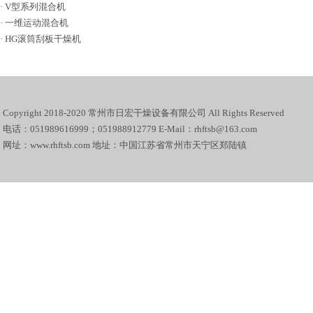
·
V型系列混合机
·
一维运动混合机
·
HG滚筒刮板干燥机
Copyright 2018-2020 常州市日宏干燥设备有限公司 All Rights Reserved
电话：051989616999；051988912779 E-Mail：rhftsb@163.com
网址：www.rhftsb.com 地址：中国江苏省常州市天宁区郑陆镇