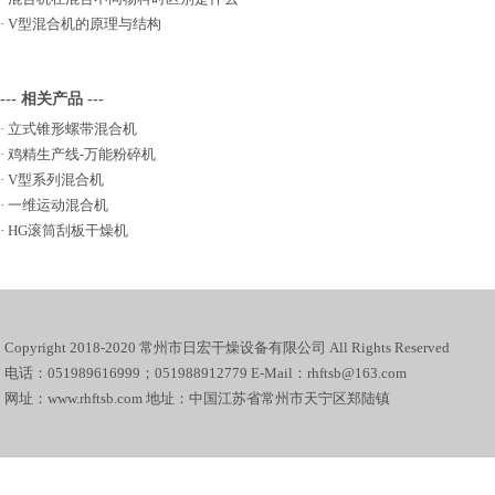
·
V型混合机的原理与结构
--- 相关产品 ---
·
立式锥形螺带混合机
·
鸡精生产线-万能粉碎机
·
V型系列混合机
·
一维运动混合机
·
HG滚筒刮板干燥机
Copyright 2018-2020 常州市日宏干燥设备有限公司 All Rights Reserved
电话：051989616999；051988912779 E-Mail：rhftsb@163.com
网址：www.rhftsb.com 地址：中国江苏省常州市天宁区郑陆镇