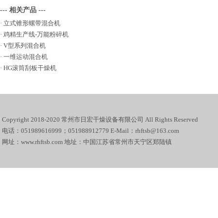
--- 相关产品 ---
·
立式锥形螺带混合机
·
鸡精生产线-万能粉碎机
·
V型系列混合机
·
一维运动混合机
·
HG滚筒刮板干燥机
Copyright 2018-2020 常州市日宏干燥设备有限公司 All Rights Reserved
电话：051989616999；051988912779 E-Mail：rhftsb@163.com
网址：www.rhftsb.com 地址：中国江苏省常州市天宁区郑陆镇