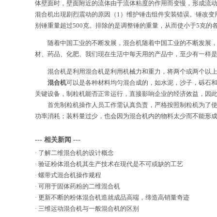
体壁面时，壁面附近的流体由于流体粘度的作用而变慢，形成流
混合机出现剧烈震动的原因（1）维护锤击组件安装错误。锤改变
别锤重量超过500克。排除的是调整锤的重量，从而使小于5克的
随着中国工业的不断发展，混合机随着中国工业的不断发展，混
材、药品、化肥、我们现在生活中每天用的产品中，至少有一样
混合机是利用混合机是利用机械力和重力，将两个或两个以上
混合机
可以是各种材料均匀混合成的，如水泥，沙子，砾石和
关键设备，制粒机能否正常运行，直接影响企业的经济效益，因
首先制粒机操作人员工作需认真负责，严格按照
制粒机为了
功率消耗；装料量过少，也会因为混合机内的物料太少而不能形成
--- 相关新闻 ---
·
了解二维混合机的设计概念
·
验证粉体混合机其生产技术在现代是不可或缺的工艺
·
螺带式混合机操作规程
·
可用于固体药粉的二维混合机
·
更新不断的粉体混合机造就成品高端，缔造高销量奇迹
·
三维运动混合机与一般混合机的区别