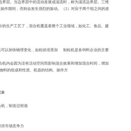
边界层。当边界层中的流动发展成湍流时，称为湍流边界层。三维
操作期间，否则会发生强烈的振动。（2）对应于两个组之间的差
的生产工艺了，混合机覆盖着整个工业领域，如化工、食品、建
也可以加快物理变化，如粒状溶质加 制粒机是各饲料企业的主要
合机内会因为没有活动空间而影响混合效果和增加混合时间，增加
与物料的组成和性质、机器的结构、操作方
现象
合机，制造过程值
保持市场竞争力