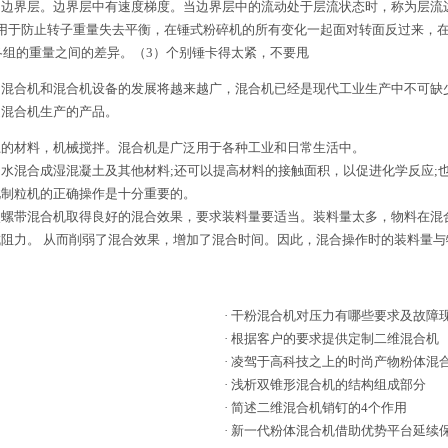
动边界层。边界层中有速度梯度。当边界层中的流动处于层流状态时，称为层流
用于防止转子重量失去平衡，在锤式粉碎机的所有变化一起面对转面反过来，在
各组的重量之间的差异。（3）个别锤卡得太紧，不要甩
合机和混合机设备的发展将越来越广，混合机已经是现代工业生产中不可缺少
是混合机生产的产品。
的材料，机械搅拌。混合机是广泛用于各种工业和日常生活中。
水混合成湿混凝土及其他材料;还可以提高材料的接触面积，以促进化学反应;
此制粒机的正确操作是十分重要的。
使螺带混合机取得良好的混合效果，要求装料量要适当。装料量太多，物料在混
阻力。 从而削弱了混合效果，增加了混合时间。因此，混合操作时的装料量
·
干粉混合机对压力有哪些要求及故障
·
根据客户的要求提供定制二维混合机
·
凌驾于高科技之上的时尚产物粉体混
·
浅析双锥形混合机的结构组成部分
·
简述二维混合机销钉的4个作用
·
新一代粉体混合机借助优势平台延续