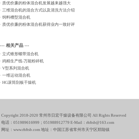
·
质优价廉的粉体混合机发展越来越强大
·
三维混合机的混合方式以及清洗方法介绍
·
饲料槽型混合机
·
质优价廉的粉体混合机获得业内一致好评
--- 相关产品 ---
·
立式锥形螺带混合机
·
鸡精生产线-万能粉碎机
·
V型系列混合机
·
一维运动混合机
·
HG滚筒刮板干燥机
Copyright 2018-2020 常州市日宏干燥设备有限公司 All Rights Reserved
电话：051989616999；051988912779 E-Mail：rhftsb@163.com
网址：www.rhftsb.com 地址：中国江苏省常州市天宁区郑陆镇