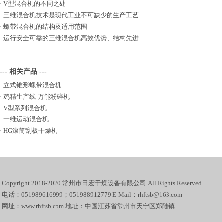
·
V型混合机的不同之处
·
三维混合机技术是现代工业不可缺少的生产工艺
·
螺带混合机的结构及适用范围
·
运行安全可靠的三维混合机高效优势、结构先进
--- 相关产品 ---
·
立式锥形螺带混合机
·
鸡精生产线-万能粉碎机
·
V型系列混合机
·
一维运动混合机
·
HG滚筒刮板干燥机
Copyright 2018-2020 常州市日宏干燥设备有限公司 All Rights Reserved
电话：051989616999；051988912779 E-Mail：rhftsb@163.com
网址：www.rhftsb.com 地址：中国江苏省常州市天宁区郑陆镇