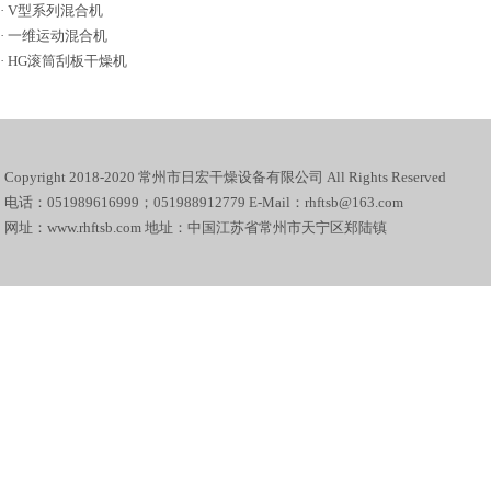
·
V型系列混合机
·
一维运动混合机
·
HG滚筒刮板干燥机
Copyright 2018-2020 常州市日宏干燥设备有限公司 All Rights Reserved
电话：051989616999；051988912779 E-Mail：rhftsb@163.com
网址：www.rhftsb.com 地址：中国江苏省常州市天宁区郑陆镇