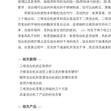
玻璃以及新资料、核能资料等职业的固一固(即粉体与粉体)、固-
要求，混合桶可以由内外抛光的不锈钢制成，也可以由刚玉、聚
双锥混合机将粉末和颗粒混合均匀，流动性好，效果显着。所有
三个轴运动。三维混合机效率和混合度远高于二维混合机。二维
而复始的平移转动和翻滚等复合运动，促使物料沿着筒体作环向三
来，在操作期间，否则会发生强烈的振动。（2）对应于两个组之
准备风机不转时，检查接触器是否，检查电动机是否故障，风机有
混合机的维护重点是应放在相对干净的地方，放在相对干燥通风
油。在更换过程中，应先拆下减速机并清洗干净，然后清洗减速机
--- 相关新闻 ---
·
三维混合机的定期养护
·
方锥混合机在选型上要注意的事项有哪些?
·
螺带混合机和普通混合机相比有哪些差异
·
使用方锥混合机
·
三维混合机需重点突破的几个方面
·
高速混合机了产品的科技含量
--- 相关产品 ---