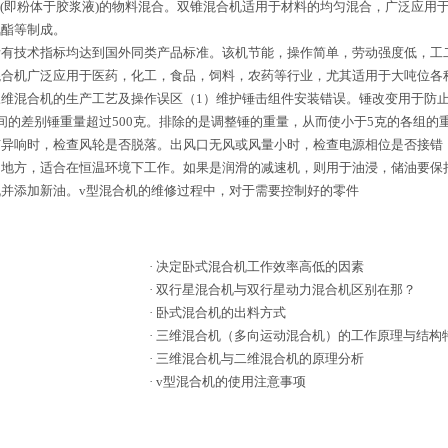
浆(即粉体于胶浆液)的物料混合。双锥混合机适用于材料的均匀混合，广泛应
氨酯等制成。
技术指标均达到国外同类产品标准。该机节能，操作简单，劳动强度低，工二维
混合机广泛应用于医药，化工，食品，饲料，农药等行业，尤其适用于大吨位各
维混合机的生产工艺及操作误区（1）维护锤击组件安装错误。锤改变用于防
间的差别锤重量超过500克。排除的是调整锤的重量，从而使小于5克的各组的
异响时，检查风轮是否脱落。出风口无风或风量小时，检查电源相位是否接错
的地方，适合在恒温环境下工作。如果是润滑的减速机，则用于油浸，储油要保
并添加新油。v型混合机的维修过程中，对于需要控制好的零件
·
决定卧式混合机工作效率高低的因素
·
双行星混合机与双行星动力混合机区别在那？
·
卧式混合机的出料方式
·
三维混合机（多向运动混合机）的工作原理与结构
·
三维混合机与二维混合机的原理分析
·
v型混合机的使用注意事项