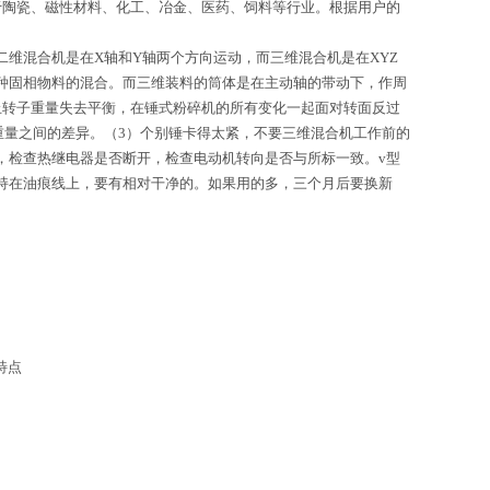
用于陶瓷、磁性材料、化工、冶金、医药、饲料等行业。根据用户的
混合机是在X轴和Y轴两个方向运动，而三维混合机是在XYZ
种固相物料的混合。而三维装料的筒体是在主动轴的带动下，作周
止转子重量失去平衡，在锤式粉碎机的所有变化一起面对转面反过
重量之间的差异。（3）个别锤卡得太紧，不要三维混合机工作前的
，检查热继电器是否断开，检查电动机转向是否与所标一致。v型
持在油痕线上，要有相对干净的。如果用的多，三个月后要换新
特点