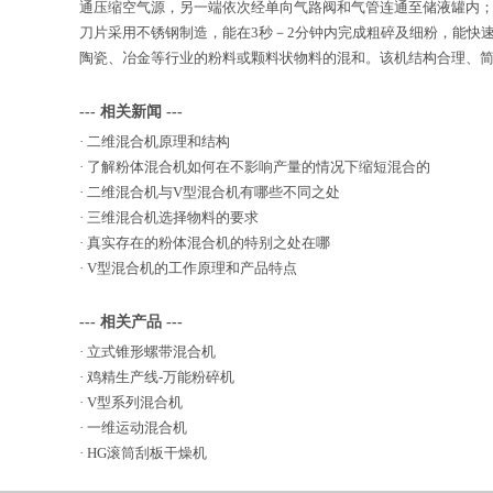
通压缩空气源，另一端依次经单向气路阀和气管连通至储液罐内
刀片采用不锈钢制造，能在3秒－2分钟内完成粗碎及细粉，能快
陶瓷、冶金等行业的粉料或颗料状物料的混和。该机结构合理、
--- 相关新闻 ---
·
二维混合机原理和结构
·
了解粉体混合机如何在不影响产量的情况下缩短混合的
·
二维混合机与V型混合机有哪些不同之处
·
三维混合机选择物料的要求
·
真实存在的粉体混合机的特别之处在哪
·
V型混合机的工作原理和产品特点
--- 相关产品 ---
·
立式锥形螺带混合机
·
鸡精生产线-万能粉碎机
·
V型系列混合机
·
一维运动混合机
·
HG滚筒刮板干燥机