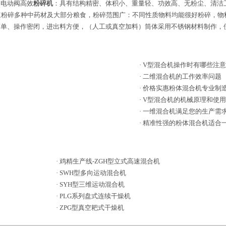
；电动阀高效
粉碎机
：具有结构精密、体积小、重量轻、功效高、无粉尘、清洁
速粉碎多种中药材及大部分粮食，粉碎范围广：不同性质物料均能很好粉碎，物
简单、操作密闭，进出料方便，（人工或真空加料）筒体采用不锈钢材料制作，
·
V型混合机操作时有哪些注
·
二维混合机的工作效率问题
·
价格实惠粉体混合机专业制
·
V型混合机的机械原理和使
·
一维混合机满足您的生产需
·
精准性强的粉体混合机适合
·
鸡精生产线-ZGH型立式高速混合机
·
SWH型多向运动混合机
·
SYH型三维运动混合机
·
PLG系列盘式连续干燥机
·
ZPG型真空耙式干燥机