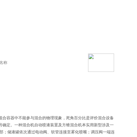
混合容器中不能参与混合的物理现象，死角百分比是评价混合设备
号确定。一种混合机自动喷液装置及方锥混合机本实用新型涉及一
口部；储液罐依次通过电动阀、软管连接至雾化喷嘴；调压阀一端连