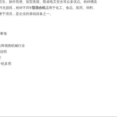
卫生、操作简便、造型美观、既省电又安全等众多优点。粉碎槽及
料无损耗，粉碎不同
V型混合机
适用于化工、食品、医药、饲料、
便于清洗，是企业的基础设备之一。
意事项
造商领跑机械行业
用说明
求
一机多用