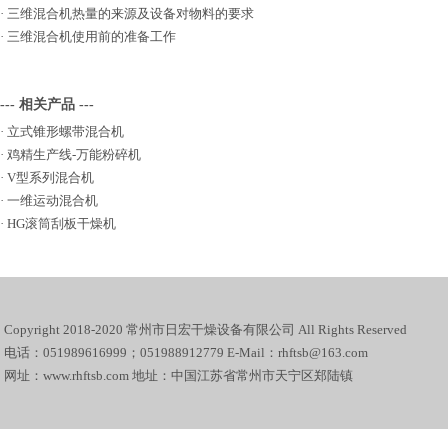
·
三维混合机热量的来源及设备对物料的要求
·
三维混合机使用前的准备工作
--- 相关产品 ---
·
立式锥形螺带混合机
·
鸡精生产线-万能粉碎机
·
V型系列混合机
·
一维运动混合机
·
HG滚筒刮板干燥机
Copyright 2018-2020 常州市日宏干燥设备有限公司 All Rights Reserved
电话：051989616999；051988912779 E-Mail：rhftsb@163.com
网址：www.rhftsb.com 地址：中国江苏省常州市天宁区郑陆镇