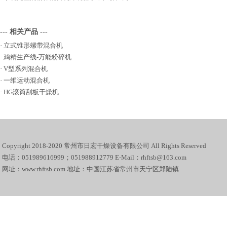
--- 相关产品 ---
·
立式锥形螺带混合机
·
鸡精生产线-万能粉碎机
·
V型系列混合机
·
一维运动混合机
·
HG滚筒刮板干燥机
Copyright 2018-2020 常州市日宏干燥设备有限公司 All Rights Reserved
电话：051989616999；051988912779 E-Mail：rhftsb@163.com
网址：www.rhftsb.com 地址：中国江苏省常州市天宁区郑陆镇