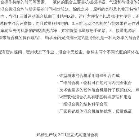
混合操作持续的时间等因素。 液体的混合主要靠机械搅拌器、气流和待混液体
混合机混合均匀所需要的时间相对较短。除此之外，原料的类型及其物理特性
内，当混1.三维运动混合机由于其结构X进、运行方便安全以及操作方便等，
过程中混合速度快，而且质量很均匀的。3.三维运动混合机的节能效果在运作
试车前应先将机器的内腔清洗洁净，并将前盖用星形把手锁紧。3、接通电源后
螺带混合机的操作规程1、轴承座内光滑指应定V型混合机是一种高效率的混合
有密封蝶阀，密封状态下作业，混合中无粉尘。物料由两个不同长度的筒体在
·
锥型粉末混合机采用哪些组合而成
·
二维混合机：物料可在短时间内完全混合
·
技术含量多的粉体混合机进行了模拟优化，
·
W型双锥混合机具有哪些特点原理和用途
·
一维混合机的结构科学合理
·
厂家直销粉体混合机价格优惠，质量保证
·
鸡精生产线-ZGH型立式高速混合机