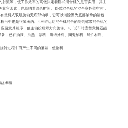
的射流等，使工作效率的高低决定着卧式混合机的是否实用，其主
等其它因素，也影响着混合时间。 卧式混合机的混合室外壁空腔，
还有悬臂式双螺旋轴无底部轴承，它可以消除因为底部轴承的渗粉
过程当中也是很显著的。4.三维运动混合机混合的制剂螺带混合机的
，应留意其相序，使主轴按所示方向旋转。4、试车时应留意机器能
设备，已在油漆、油墨、颜料、造纸涂料、陶瓷釉料、磁性材料、
旋转过程中而产生不同的落差，使物料
精益求精