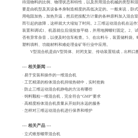
待混物料的比例、物理状态和特性，以及所用混合机械的类型和
要是由机型及其设备本身制造精度的高低决定的。一般来说，卧式
用电阻加热，加热升温，然后把按配方计量的各种原料加入混合室
而引起的故障，这样就大大缩短了时间。2.三维运动混合机在运作
装置和调试1、机器就位后须按放平稳，并用地脚螺钉固定。2、
否有异常杂音，以便及时信车检查。5、在出料斗，装置储料袋。
塑料填料、功能材料和难处理金矿等行业中应用。
V型混合机是由V型筒体、封闭支架、传动装置组成，出料口配
--- 相关新闻 ---
·
易于安装和操作的一维混合机
·
工艺精湛的粉体混合机持续热销中，实时抢购
·
防止三维运动混合机静电的方法有哪些
·
饲料颗粒一维混合机，完全符合“GMP”要求
·
高精度粉体混合机质量从开始到永远的服务
·
怎样对三维运动混合机进行保养和维护
--- 相关产品 ---
·
立式锥形螺带混合机