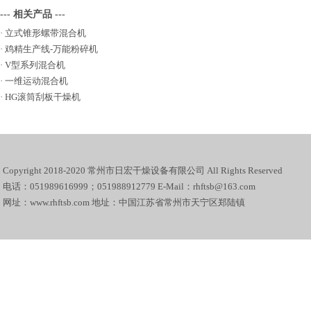
--- 相关产品 ---
·
立式锥形螺带混合机
·
鸡精生产线-万能粉碎机
·
V型系列混合机
·
一维运动混合机
·
HG滚筒刮板干燥机
Copyright 2018-2020 常州市日宏干燥设备有限公司 All Rights Reserved
电话：051989616999；051988912779 E-Mail：rhftsb@163.com
网址：www.rhftsb.com 地址：中国江苏省常州市天宁区郑陆镇