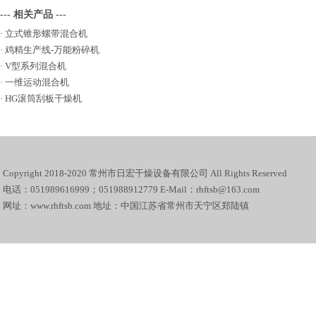
--- 相关产品 ---
·
立式锥形螺带混合机
·
鸡精生产线-万能粉碎机
·
V型系列混合机
·
一维运动混合机
·
HG滚筒刮板干燥机
Copyright 2018-2020 常州市日宏干燥设备有限公司 All Rights Reserved
电话：051989616999；051988912779 E-Mail：rhftsb@163.com
网址：www.rhftsb.com 地址：中国江苏省常州市天宁区郑陆镇