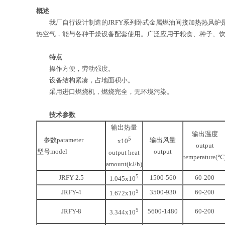
概述
我厂自行设计制造的JRFY系列卧式金属燃油间接加热热风炉是集
热空气，能与各种干燥设备配套使用。广泛应用于粮食、种子、
特点
操作方便，劳动强度。
设备结构紧凑，占地面积小。
采用进口燃烧机，燃烧完全，无环境污染。
技术参数
输出热量
输出温度
5
参数parameter
输出风量
x10
output
型号model
output
output heat
temperature(℃
amount(kJ/h)
5
JRFY-2.5
1500-560
60-200
1.045x10
5
JRFY-4
3500-930
60-200
1.672x10
5
JRFY-8
5600-1480
60-200
3.344x10