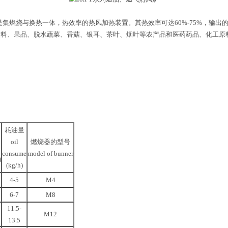
燃烧与换热一体，热效率的热风加热装置。其热效率可达60%-75%，输出的
饮料、果品、脱水蔬菜、香菇、银耳、茶叶、烟叶等农产品和医药药品、化工原
耗油量
oil
燃烧器的型号
consume
model of bunner
)
(kg/h)
4-5
M4
6-7
M8
11.5-
M12
13.5