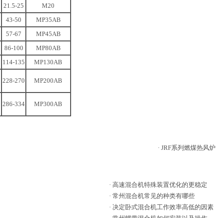
21.5-25
M20
43-50
MP35AB
57-67
MP45AB
86-100
MP80AB
114-135
MP130AB
228-270
MP200AB
286-334
MP300AB
·
JRF系列燃煤热风炉
·
高速混合机特殊装置优化的更稳定
·
常州混合机常见的种类有哪些
·
决定卧式混合机工作效率高低的因素