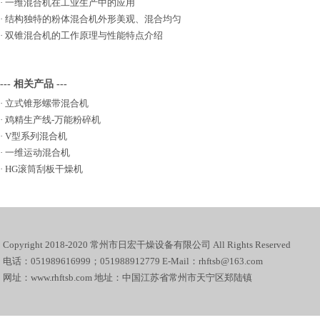
·
一维混合机在工业生产中的应用
·
结构独特的粉体混合机外形美观、混合均匀
·
双锥混合机的工作原理与性能特点介绍
--- 相关产品 ---
·
立式锥形螺带混合机
·
鸡精生产线-万能粉碎机
·
V型系列混合机
·
一维运动混合机
·
HG滚筒刮板干燥机
Copyright 2018-2020 常州市日宏干燥设备有限公司 All Rights Reserved
电话：051989616999；051988912779 E-Mail：rhftsb@163.com
网址：www.rhftsb.com 地址：中国江苏省常州市天宁区郑陆镇