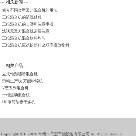
--- 相关新闻 ---
·
简介不同类型常州混合机的用法
·
三维混合机的清洗过程
·
三维混合机的步骤和注意事项
·
浅谈无重力混合机需要注意
·
三维混合机混合物料均匀
·
三维混合机应该按照什么顺序投放物料
--- 相关产品 ---
·
立式锥形螺带混合机
·
鸡精生产线-万能粉碎机
·
V型系列混合机
·
一维运动混合机
·
HG滚筒刮板干燥机
Copyright 2018-2020 常州市日宏干燥设备有限公司 All Rights Reserved