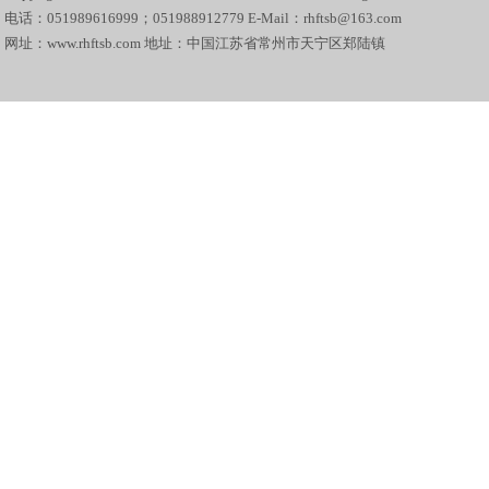
电话：051989616999；051988912779 E-Mail：rhftsb@163.com
网址：www.rhftsb.com 地址：中国江苏省常州市天宁区郑陆镇