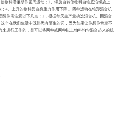
使物料沿锥壁作圆周运动；2、螺旋自转使物料自锥底沿螺旋上
；4、上升的物料受自身重力作用下降 。四种运动在锥形混合机
提醒你需注意以下几点：1．根据每天生产量挑选混合机。因混合
机，这个在我们生活中既熟悉有陌生的词，因为如果让你想你肯定不
力来进行工作的，是可以将两种或两种以上物料均匀混合起来的机
程