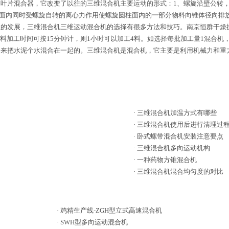
叶片混合器，它改变了以往的三维混合机主要运动的形式：1、螺旋沿壁公转，
柱面内同时受螺旋自转的离心力作用使螺旋圆柱面内的一部分物料向锥体径向排放
的发展，三维混合机三维运动混合机的选择有很多方法和技巧。南京恒群干燥
物料加工时间可按15分钟计，则1小时可以加工4料。如选择每批加工量1混合
它来把水泥个水混合在一起的。三维混合机是混合机，它主要是利用机械力和重
·
三维混合机加温方式有哪些
·
三维混合机使用后进行清理过
·
卧式螺带混合机安装注意要点
·
三维混合机多向运动机构
·
一种药物方锥混合机
·
三维混合机混合均匀度的对比
·
鸡精生产线-ZGH型立式高速混合机
·
SWH型多向运动混合机