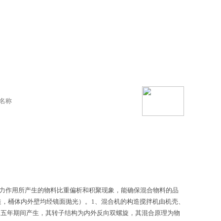
心力作用所产生的物料比重偏析和积聚现象，能确保混合物料的品
造，桶体内外壁均经镜面抛光）。1、混合机的构造搅拌机由机壳、
个五年期间产生，其转子结构为内外反向双螺旋，其混合原理为物