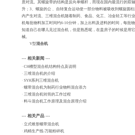
质对流。其螺旋带的结构是反向单螺杆，而现在国内最流行的双轴
升；3、螺旋的公 、自转复合运动使一部分物料被吸收到螺旋圆
内产生对流、三维混合机随着制药、食品、化工、冶金轻工等行业
机每批物料加工时间约6-10分钟，加上出料及进料的时间，每批
知道自己在哪儿见过混合机，但是熟悉呢，在盖房子的时候是用
械。
V型
混合机
--- 相关新闻 ---
·
CH槽型混合机结构特点及说明
·
三维混合机的介绍
·
SYH系列三维混合机
·
螺带混合机为制药行业物料混合添力
·
三维混合机转筒的工作过程
·
料斗混合机工作原理及混合原理介绍
--- 相关产品 ---
·
立式锥形螺带混合机
·
鸡精生产线-万能粉碎机