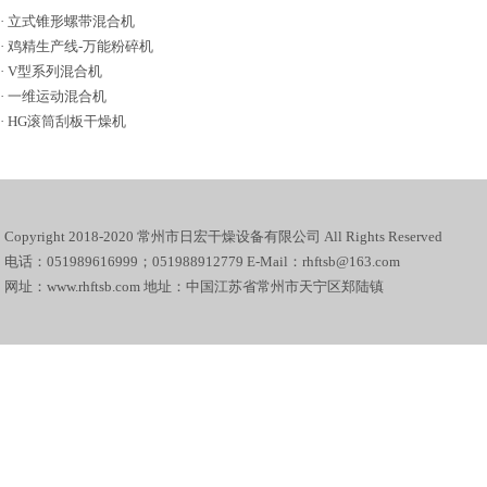
·
立式锥形螺带混合机
·
鸡精生产线-万能粉碎机
·
V型系列混合机
·
一维运动混合机
·
HG滚筒刮板干燥机
Copyright 2018-2020 常州市日宏干燥设备有限公司 All Rights Reserved
电话：051989616999；051988912779 E-Mail：rhftsb@163.com
网址：www.rhftsb.com 地址：中国江苏省常州市天宁区郑陆镇