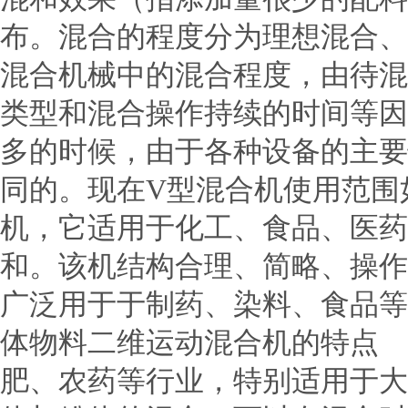
布。混合的程度分为理想混合、
混合机械中的混合程度，由待混
类型和混合操作持续的时间等因
多的时候，由于各种设备的主要
同的。现在V型混合机使用范
机，它适用于化工、食品、医药
和。该机结构合理、简略、操
广泛用于于制药、染料、食品
体物料二维运动混合机的特点 
肥、农药等行业，特别适用于大