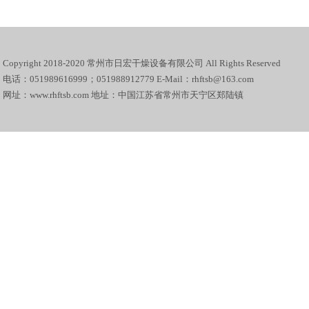
Copyright 2018-2020 常州市日宏干燥设备有限公司 All Rights Reserved
电话：051989616999；051988912779 E-Mail：rhftsb@163.com
网址：www.rhftsb.com 地址：中国江苏省常州市天宁区郑陆镇