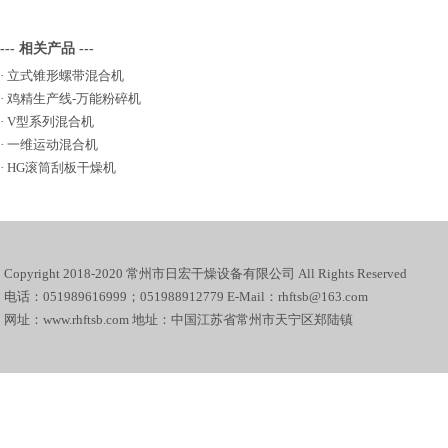
--- 相关产品 ---
·
立式锥形螺带混合机
·
鸡精生产线-万能粉碎机
·
V型系列混合机
·
一维运动混合机
·
HG滚筒刮板干燥机
Copyright 2018-2020 常州市日宏干燥设备有限公司 All Rights Reserved
电话：051989616999；051988912779 E-Mail：rhftsb@163.com
网址：www.rhftsb.com 地址：中国江苏省常州市天宁区郑陆镇