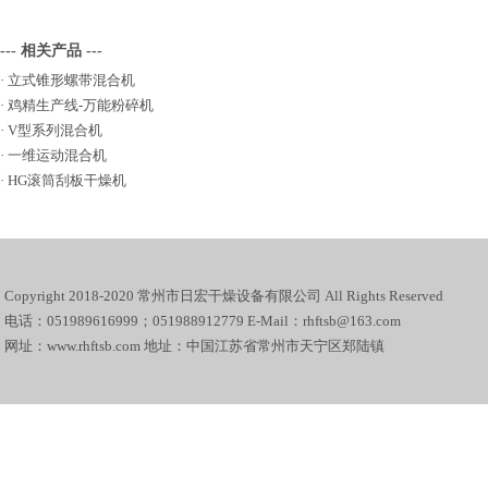
--- 相关产品 ---
·
立式锥形螺带混合机
·
鸡精生产线-万能粉碎机
·
V型系列混合机
·
一维运动混合机
·
HG滚筒刮板干燥机
Copyright 2018-2020 常州市日宏干燥设备有限公司 All Rights Reserved
电话：051989616999；051988912779 E-Mail：rhftsb@163.com
网址：www.rhftsb.com 地址：中国江苏省常州市天宁区郑陆镇