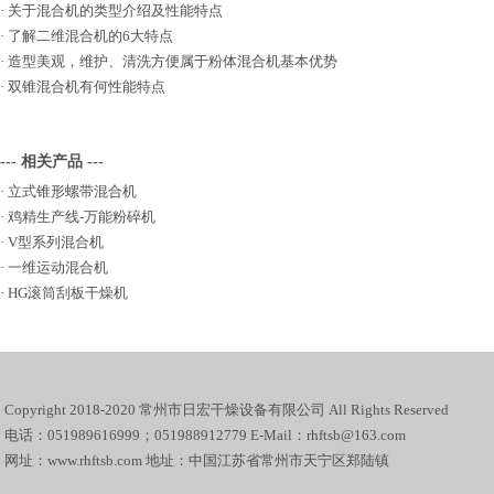
·
关于混合机的类型介绍及性能特点
·
了解二维混合机的6大特点
·
造型美观，维护、清洗方便属于粉体混合机基本优势
·
双锥混合机有何性能特点
--- 相关产品 ---
·
立式锥形螺带混合机
·
鸡精生产线-万能粉碎机
·
V型系列混合机
·
一维运动混合机
·
HG滚筒刮板干燥机
Copyright 2018-2020 常州市日宏干燥设备有限公司 All Rights Reserved
电话：051989616999；051988912779 E-Mail：rhftsb@163.com
网址：www.rhftsb.com 地址：中国江苏省常州市天宁区郑陆镇