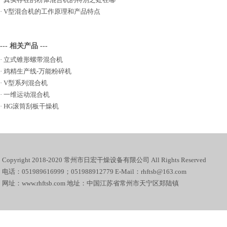
·
V型混合机的工作原理和产品特点
--- 相关产品 ---
·
立式锥形螺带混合机
·
鸡精生产线-万能粉碎机
·
V型系列混合机
·
一维运动混合机
·
HG滚筒刮板干燥机
Copyright 2018-2020 常州市日宏干燥设备有限公司 All Rights Reserved
电话：051989616999；051988912779 E-Mail：rhftsb@163.com
网址：www.rhftsb.com 地址：中国江苏省常州市天宁区郑陆镇