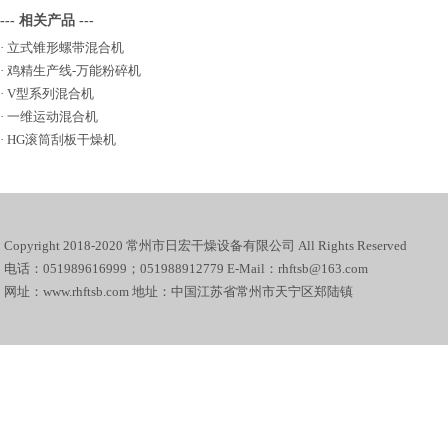
--- 相关产品 ---
·
立式锥形螺带混合机
·
鸡精生产线-万能粉碎机
·
V型系列混合机
·
一维运动混合机
·
HG滚筒刮板干燥机
Copyright 2018-2020 常州市日宏干燥设备有限公司 All Rights Reserved
电话：051989616999；051988912779 E-Mail：rhftsb@163.com
网址：www.rhftsb.com 地址：中国江苏省常州市天宁区郑陆镇