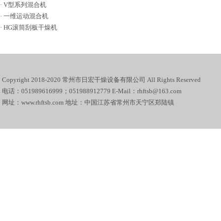
·
V型系列混合机
·
一维运动混合机
·
HG滚筒刮板干燥机
Copyright 2018-2020 常州市日宏干燥设备有限公司 All Rights Reserved
电话：051989616999；051988912779 E-Mail：rhftsb@163.com
网址：www.rhftsb.com 地址：中国江苏省常州市天宁区郑陆镇