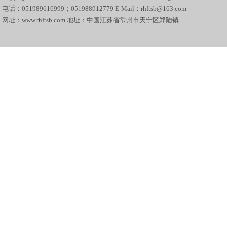
电话：051989616999；051988912779 E-Mail：rhftsb@163.com
网址：www.rhftsb.com 地址：中国江苏省常州市天宁区郑陆镇