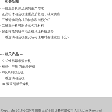
--- 相关新闻 ---
·
一维混合机满足您的生产需求
·
正品粉体混合机注重品质基础，独家供应
·
三维运动混合机的特点和指标介绍
·
二维混合机可制造出各种材料
·
超低耗能的粉体混合机见证科技进步
·
二维运动混合机在安装与使用时要注意些什么？
--- 相关产品 ---
·
立式锥形螺带混合机
·
鸡精生产线-万能粉碎机
·
V型系列混合机
·
一维运动混合机
·
HG滚筒刮板干燥机
Copyright 2018-2020 常州市日宏干燥设备有限公司 All Rights Reserved