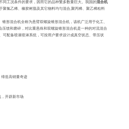
不同工况条件的要求，因而它的品种繁多数量巨大。我国的
混合机
于聚氯乙稀、橡胶树脂及其它物料均匀混合,聚丙稀、聚乙稀粒料
锥形混合机全称为悬臂双螺旋锥形混合机，该机广泛用于化工、
会压馈和磨碎，对比重悬殊和双螺旋锥形混合机是一种的对流混合
拌、可配备喷液喷淋系统，可按用户要求设计成真空状态、带压状
，缔造高销量奇迹
机，开辟新市场