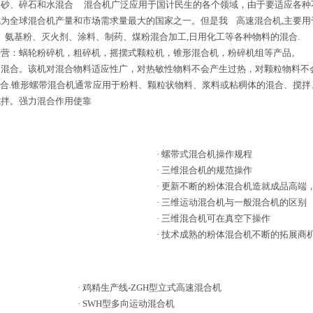
、砂、碎石和水混合 混合机广泛应用于国计民生的各个领域，由于要适应各种
为全球混合机产量和市场需求量最大的国家之一。但是我 高速混合机,主要用
、氨基粉、灭火剂、涂料、制药、煤粉混合加工,日用化工等各种物料的混合.
营：蜗轮粉碎机，粗碎机，摇摆式颗粒机，锥形混合机，粉碎机组等产品。 
的混合。该机对混合物料适应性广，对热敏性物料不会产生过热，对颗粒物料不
的混合.锥形螺带混合机通常应用于粉料、颗粒状物料、浆料或粘稠体的混合、搅
搅拌。强力混合作用使靠
·
螺带式混合机操作规程
·
三维混合机的规范操作
·
更新不断的粉体混合机造就成品高端
·
三维运动混合机与一般混合机的区别
·
三维混合机可在真空下操作
·
技术成熟的粉体混合机不断的拓展商
·
鸡精生产线-ZGH型立式高速混合机
·
SWH型多向运动混合机