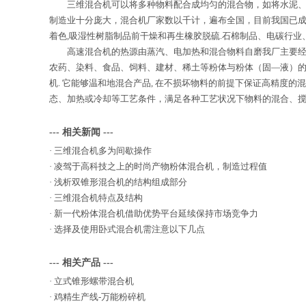
三
维混合机
可以将多种物料配合成均匀的混合物，如将水泥
制造业十分庞大，混合机厂家数以千计，遍布全国，目前我国已成
着色,吸湿性树脂制品前干燥和再生橡胶脱硫.石棉制品、电碳行业
高速混合机的热源由蒸汽、电加热和混合物料自磨我厂主要经
农药、染料、食品、饲料、建材、稀土等粉体与粉体（固—液）
机. 它能够温和地混合产品, 在不损坏物料的前提下保证高精度
态、加热或冷却等工艺条件，满足各种工艺状况下物料的混合、
--- 相关新闻 ---
·
三维混合机多为间歇操作
·
凌驾于高科技之上的时尚产物粉体混合机，制造过程值
·
浅析双锥形混合机的结构组成部分
·
三维混合机特点及结构
·
新一代粉体混合机借助优势平台延续保持市场竞争力
·
选择及使用卧式混合机需注意以下几点
--- 相关产品 ---
·
立式锥形螺带混合机
·
鸡精生产线-万能粉碎机