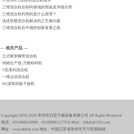
·
介绍SHJ三维摆动混合机相关
·
三维混合机在制药领域的用途及详细分类
·
三维混合机利用的是什么原理？
·
浅述双锥混合机解决的工艺难问题
·
三维混合机在中国的创新发展之路
--- 相关产品 ---
·
立式锥形螺带混合机
·
鸡精生产线-万能粉碎机
·
V型系列混合机
·
一维运动混合机
·
HG滚筒刮板干燥机
Copyright 2018-2020 常州市日宏干燥设备有限公司 All Rights Reserved
电话：051989616999；051988912779 E-Mail：rhftsb@163.com
网址：www.rhftsb.com 地址：中国江苏省常州市天宁区郑陆镇