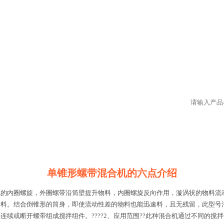
单锥形螺带混合机的六点介绍
线的内圈螺旋，外圈螺带沿筒壁提升物料，内圈螺旋反向作用，漩涡状的物料流
。结合倒锥形的筒身，即使流动性差的物料也能迅速料，且无残留，此型号混合
续或断开螺带组成搅拌组件。????2、应用范围??此种混合机通过不同的