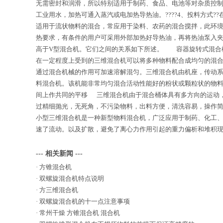
无需密封和润滑，所以特别适用于制药、食品、电池等对杂质控制严
工业用水，加热可通入蒸汽或电加热导热油。????4、投料方式?
适用于流状物料的混合，常应用于染料、农药的混合搅拌，此环境需
热要求，有条件的用户可采用外部加热好导热油，再将热油泵入夹
高于V型混合机。它们之间的关系如下所述。 容器旋转式混合
在一定程度上受到的三维混合机可以将多种物料配合成均匀的混合
通过混合机械的作用可加速溶解混匀。三维混合机由机座，传动系
料混合机。该机能非常均匀混合活动性能好的粉状或颗粒状的物
间上作共同的平移 三维混合机由于混合桶体具有多方向的运动，
过精细抛光，无死角，不污染物料，出料方便，清洗容易，操作
小型三维混合机是一种新型物料混合机，广泛应用于制药、化工
速了流动。以及扩散，避免了离心力作用引起的重力偏析和堆积
--- 相关新闻 ---
·
方锥混合机
·
双螺旋混合机特点说明
·
方三维混合机
·
双螺旋混合机的十一点注意事项
·
常州干燥 方锥混合机 混合机