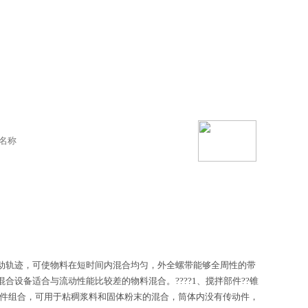
动轨迹，可使物料在短时间内混合均匀，外全螺带能够全周性的带
设备适合与流动性能比较差的物料混合。????1、搅拌部件??锥
搅拌件组合，可用于粘稠浆料和固体粉末的混合，筒体内没有传动件，