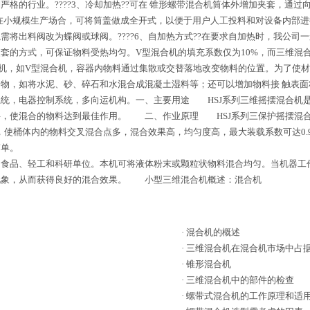
格的行业。????3、冷却加热??可在 锥形螺带混合机筒体外增加夹套，通
?在小规模生产场合，可将筒盖做成全开式，以便于用户人工投料和对设备内部进行清
将出料阀改为蝶阀或球阀。????6、自加热方式??在要求自加热时，我公
套的方式，可保证物料受热均匀。V型混合机的填充系数仅为10%，而三维混合
机，如V型混合机，容器内物料通过集散或交替落地改变物料的位置。为了使材
物，如将水泥、砂、碎石和水混合成混凝土湿料等；还可以增加物料接 触表
统，电器控制系统，多向运机构。一、主要用途 HSJ系列三维摇摆混合机
料，使混合的物料达到最佳作用。 二、作业原理 HSJ系列三保护摇摆混
使桶体内的物料交叉混合点多，混合效果高，均匀度高，最大装载系数可达0.
简单。
、食品、轻工和科研单位。本机可将液体粉末或颗粒状物料混合均匀。当机器工
现象，从而获得良好的混合效果。 小型三维混合机概述：混合机
·
混合机的概述
·
三维混合机在混合机市场中占
·
锥形混合机
·
三维混合机中的部件的检查
·
螺带式混合机的工作原理和适