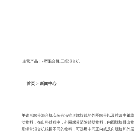
主营产品：v型混合机 三维混合机
首页 > 新闻中心
单锥形螺带混合机安装有沿锥形螺旋线的外圈螺带以及锥形中轴
动物料，在出料过程中，外圈螺带清除贴壁物料，内圈螺旋排出物料
形螺带混合机根据不同的物料，可选用中间正向或反向螺旋和外层连