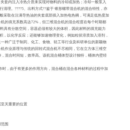
过向夹套内注入冷热介质来实现对物料的冷却或加热；冷却一般泵入
理。????5、出料方式??鉴于 锥形螺带混合机的混合特性，亦
司一般采取在注满导热油的夹套底部插入加热电热耦，可满足低热度加
机的填充系数高达72%，但三维混合机的混合程度在每个时期都
料具有分散空间，容器必须有较大的体积，因此材料的填充能力
面积，以化学反应；还能够加速物理变化，例如粒状溶质加入溶剂，
是一种广泛于制药、化工、食物、轻工等行业及科研单位的新颖物
合机作业原理与传统的回转式混合机不尽相同，它在立方体三维空
9，混合时间短，效率高。该机混合桶体型设计独特，桶体内壁经
作时，由于有更多的作用方向，混合桶在混合各种材料的过程中加
据至关重要的位置
用范围