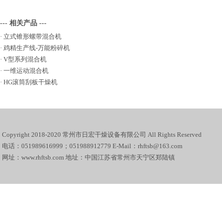
--- 相关产品 ---
·
立式锥形螺带混合机
·
鸡精生产线-万能粉碎机
·
V型系列混合机
·
一维运动混合机
·
HG滚筒刮板干燥机
Copyright 2018-2020 常州市日宏干燥设备有限公司 All Rights Reserved
电话：051989616999；051988912779 E-Mail：rhftsb@163.com
网址：www.rhftsb.com 地址：中国江苏省常州市天宁区郑陆镇