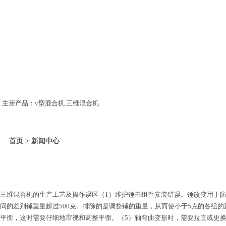
主营产品：v型混合机 三维混合机
首页 > 新闻中心
三维混合机的生产工艺及操作误区（1）维护锤击组件安装错误。锤改变用于
间的差别锤重量超过500克。排除的是调整锤的重量，从而使小于5克的各组
平衡，这时需要仔细地审视和调整平衡。（5）轴弯曲变形时，需要拉直或更换