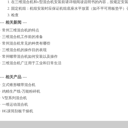
1. 在三维混合机和v型混合机安装前请详细阅读说明书的内容，按规定安
2. 固定机组：机组安装时应保证机组底座水平放置（如不平可用板垫平）
3. 检查
--- 相关新闻 ---
·
常州三维混合机的特点
·
三维混合机工作前的准备
·
常州混合机常见的种类有哪些
·
三维混合机的操作目的表现
·
常州螺带混合机如何安装以及操作
·
三维混合机广泛用于工业和日常生活
--- 相关产品 ---
·
立式锥形螺带混合机
·
鸡精生产线-万能粉碎机
·
V型系列混合机
·
一维运动混合机
·
HG滚筒刮板干燥机