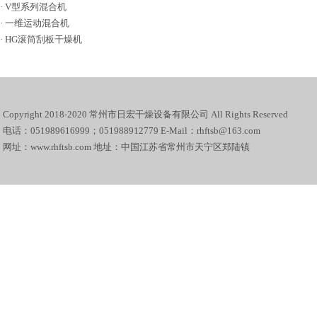
·
V型系列混合机
·
一维运动混合机
·
HG滚筒刮板干燥机
Copyright 2018-2020 常州市日宏干燥设备有限公司 All Rights Reserved
电话：051989616999；051988912779 E-Mail：rhftsb@163.com
网址：www.rhftsb.com 地址：中国江苏省常州市天宁区郑陆镇