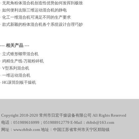
·
无死角粉体混合机创造性优势如何发挥到极致
·
如何便利去除三维运动混合机的静电
·
化工一维混合机可满足不同的生产要求
·
款式新颖的粉体混合机各个系统设计合理巧妙
--- 相关产品 ---
·
立式锥形螺带混合机
·
鸡精生产线-万能粉碎机
·
V型系列混合机
·
一维运动混合机
·
HG滚筒刮板干燥机
Copyright 2018-2020 常州市日宏干燥设备有限公司 All Rights Reserved
电话：051989616999；051988912779 E-Mail：rhftsb@163.com
网址：www.rhftsb.com 地址：中国江苏省常州市天宁区郑陆镇