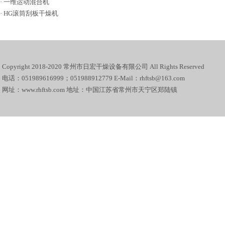
·
一维运动混合机
·
HG滚筒刮板干燥机
Copyright 2018-2020 常州市日宏干燥设备有限公司 All Rights Reserved
电话：051989616999；051988912779 E-Mail：rhftsb@163.com
网址：www.rhftsb.com 地址：中国江苏省常州市天宁区郑陆镇