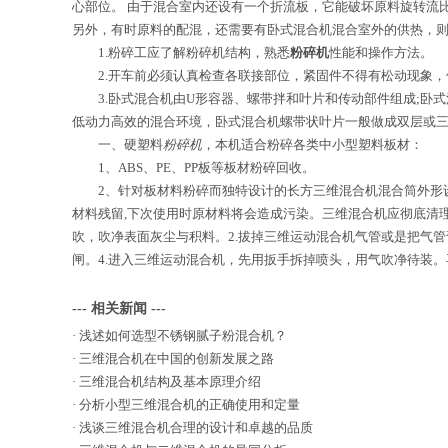
心部位。 由于混合室内还设有一个折流板，它能破坏原料旋转流
另外，有时原料的配混，还需要有卧式混合机混合室外的供热，
1.粉碎工应了解粉碎机结构，熟悉
粉碎机
性能和操作方法。
2.开车前必须认真检查各联接部位，紧固件不得有松动现象，
3.卧式混合机由U形容器、螺带拌和叶片和传动部件组成;卧式
低动力高效的混合环境，卧式混合机螺带状叶片一般做成双层或
一、硬塑料
粉碎机
，本机适合粉碎各类中小型塑料板材：
1、ABS、PE、PP板等板材粉碎回收。
2、针对板材料粉碎而独特设计的长方三维混合机混合筒外形设计
材料残留,下次使用时原材料将会造成污染。三维混合机应彻底清理
吹，吹净表面灰尘与积料。2.拔掉三维运动混合机气管或是把气管
闸。4.进入三维运动混合机，先用扳手拆掉喷头，用气吹净待装。
--- 相关新闻 ---
·
浅述如何选型不锈钢腻子粉混合机？
·
三维混合机在中国的创新发展之路
·
三维混合机结构及基本原理介绍
·
分析小型三维混合机的正确使用和定量
·
浅谈三维混合机合理的设计和卓越的品质