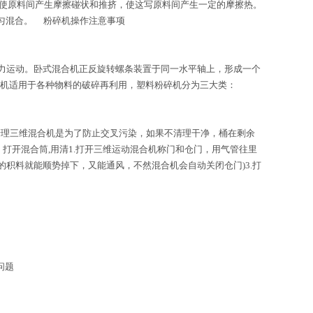
，使原料间产生摩擦碰状和推挤，使这写原料间产生一定的摩擦热。
匀混合。 粉碎机操作注意事项
阻力运动。卧式混合机正反旋转螺条装置于同一水平轴上，形成一个
机适用于各种物料的破碎再利用，塑料粉碎机分为三大类：
清理三维混合机是为了防止交叉污染，如果不清理干净，桶在剩余
打开混合筒,用清1.打开三维运动混合机称门和仓门，用气管往里
积料就能顺势掉下，又能通风，不然混合机会自动关闭仓门)3.打
问题