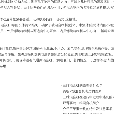
比较规则的运动方式，则搅乱了物料的运动方向；再加上几种料流的混和运动
则使混合料升温，由于这些条件的综合作用，使混合室内的各种掺混材料得到均
传动皮带松紧要合适。电源线路良好，电动机应接地。
混合机U形的长体筒体结构，确保了被混合物料(粉体、半流体)在筒体内的小
三层，外层螺旋将物料从两边向中心汇集，内层螺旋将物料从中心向 塑料粉碎
独特,筒体壁经过精细抛光,无死角,不污染、放电安全,清理简单易操作等。
后再使用。先将连接机器的电源调整到适当的位置,关闭电源,以保护控制面板。
弯折也行，要保障没有气通到混合机。(要在仓门开着的情况下，这样等会清理的
再用
·
三维混合机的原理是什么？
·
简析V型混合机考虑的因素
·
三维混合机在运行中过程中遇到的
·
双臂驱动二维混合机简介
·
介绍三维混合机的特性及注意事项