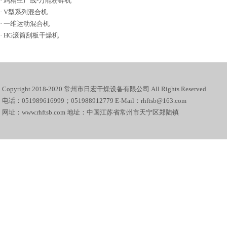
·
鸡精生产线-万能粉碎机
·
V型系列混合机
·
一维运动混合机
·
HG滚筒刮板干燥机
Copyright 2018-2020 常州市日宏干燥设备有限公司 All Rights Reserved
电话：051989616999；051988912779 E-Mail：rhftsb@163.com
网址：www.rhftsb.com 地址：中国江苏省常州市天宁区郑陆镇