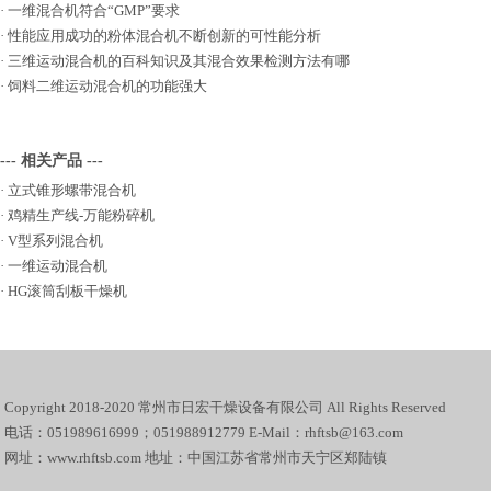
·
一维混合机符合“GMP”要求
·
性能应用成功的粉体混合机不断创新的可性能分析
·
三维运动混合机的百科知识及其混合效果检测方法有哪
·
饲料二维运动混合机的功能强大
--- 相关产品 ---
·
立式锥形螺带混合机
·
鸡精生产线-万能粉碎机
·
V型系列混合机
·
一维运动混合机
·
HG滚筒刮板干燥机
Copyright 2018-2020 常州市日宏干燥设备有限公司 All Rights Reserved
电话：051989616999；051988912779 E-Mail：rhftsb@163.com
网址：www.rhftsb.com 地址：中国江苏省常州市天宁区郑陆镇