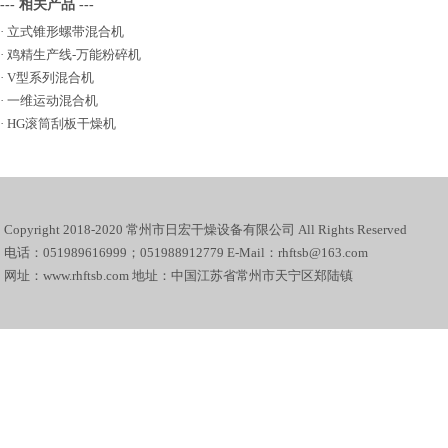
--- 相关产品 ---
·
立式锥形螺带混合机
·
鸡精生产线-万能粉碎机
·
V型系列混合机
·
一维运动混合机
·
HG滚筒刮板干燥机
Copyright 2018-2020 常州市日宏干燥设备有限公司 All Rights Reserved
电话：051989616999；051988912779 E-Mail：rhftsb@163.com
网址：www.rhftsb.com 地址：中国江苏省常州市天宁区郑陆镇