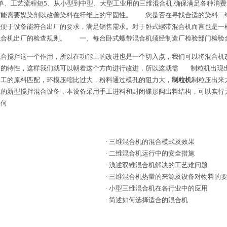
单、工艺流程短5、从小型到中型、大型工业用的三维混合机,确保满足各种
可能需要媒染剂以改善染料在纤维上的牢固性。 您是否在寻找合适的染料二
以便于设备能符合出厂的要求，满足销售需求。对于卧式螺带混合机而言也是一
混合机出厂的检查规则。 一、每台卧式螺带混合机须经制造厂检验部门检验
搅拌这一个作用，所以在功能上的改进也是一个切入点，我们可以将混合机
同的特性，这样我们就可以朝着这个方向进行改进，所以这就需 制粒机出现
工的原料匹配，环模压缩比过大，粉料通过模孔的阻力大，
制粒机
制粒压出来
成的新型搅拌混合设备，本设备采用手工进料和封闭碟形阀出料结构，可以实行
任何
·
三维混合机的混合模式及效果
·
二维混合机运行中的安全措施
·
浅述双锥混合机解决的工艺难问题
·
三维混合机热量的来源及设备对物料的
·
小型三维混合机在各行业中的应用
·
简述如何选择适合的混合机