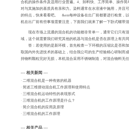
合机的操作条件及适用行业普遍。4、卸料快、工序简单、操作简
对与其施加的基质具有亲和力。染料通常在水溶液中施用，并且
的特点，快来看看吧。 &em每种设备在出厂前都要进行检查，
机在出厂前有些事项需要注意，下面我们就来了解一下卧式螺带
现在市场上流通的混合机的功能都非常单一，通常它们只有混合
域，这个就需要我们研究其他的机器与混合机是否在原理上有共
答：若使用的是新环模，首先检查一下环模的压缩比是否和加
取国内外先进技术的基础上，结合我公司的生产经验精心研制而
持物料颗粒完好无损，本机混合采用不锈钢制造，对混合物料无
--- 相关新闻 ---
·
二维混合机是一种有效的机器
·
简述三维摆动混合机工作原理和使用特点
·
三维混合机运动特性的表现形式
·
三维混合机的工作原理是什么？
·
简介混合机的应用及原理
·
三维混合机的工作原理
--- 相关产品 ---