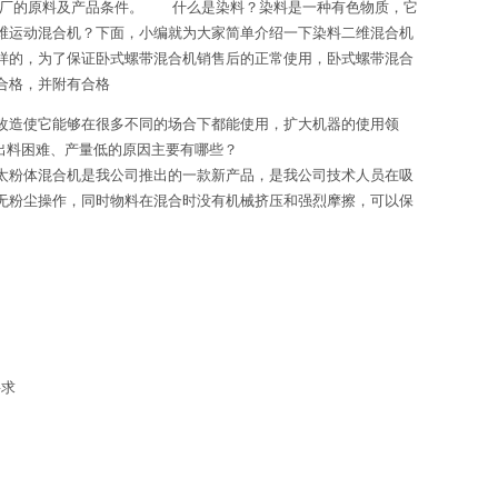
消费厂的原料及产品条件。 什么是染料？染料是一种有色物质，它
维运动混合机？下面，小编就为大家简单介绍一下染料二维混合机
样的，为了保证卧式螺带混合机销售后的正常使用，卧式螺带混合
合格，并附有合格
改造使它能够在很多不同的场合下都能使用，扩大机器的使用领
出料困难、产量低的原因主要有哪些？
太粉体混合机是我公司推出的一款新产品，是我公司技术人员在吸
无粉尘操作，同时物料在混合时没有机械挤压和强烈摩擦，可以保
要求