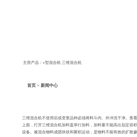
主营产品：v型混合机 三维混合机
首页 > 新闻中心
三维混合机不使用后或变更品种必须将料斗内、外冲洗干净。查
上面，打开三维混合机加料盖举行加料，加料量不能高出划定容
设备。被混合物料成团块状和聚积运动，是物料不能有效的扩散