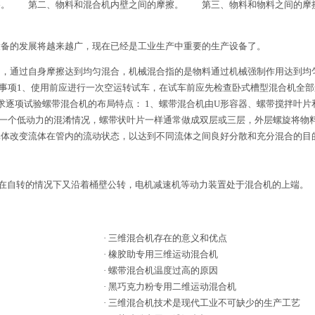
擦。 第二、物料和混合机内壁之间的摩擦。 第三、物料和物料之间的摩
备的发展将越来越广，现在已经是工业生产中重要的生产设备了。
通过自身摩擦达到均匀混合，机械混合指的是物料通过机械强制作用达到均匀
机使用说明及注意事项1、使用前应进行一次空运转试车，在试车前应先检查卧式槽型混
逐项试验螺带混合机的布局特点： 1、螺带混合机由U形容器、螺带搅拌叶片
成一个低动力的混淆情况，螺带状叶片一样通常做成双层或三层，外层螺旋将物
体改变流体在管内的流动状态，以达到不同流体之间良好分散和充分混合的目
自转的情况下又沿着桶壁公转，电机减速机等动力装置处于混合机的上端。
·
三维混合机存在的意义和优点
·
橡胶助专用三维运动混合机
·
螺带混合机温度过高的原因
·
黑巧克力粉专用二维运动混合机
·
三维混合机技术是现代工业不可缺少的生产工艺