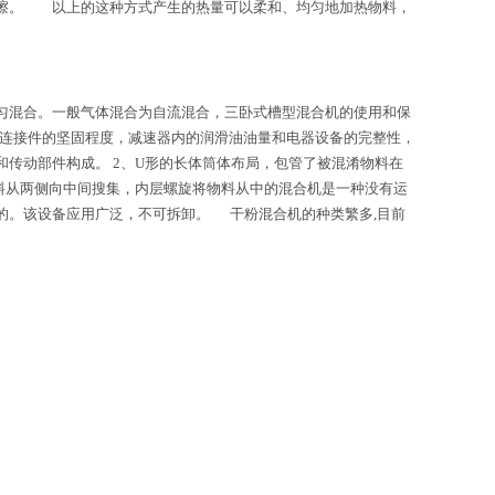
擦。 以上的这种方式产生的热量可以柔和、均匀地加热物料，
混合。一般气体混合为自流混合，三卧式槽型混合机的使用和保
合机全部连接件的坚固程度，减速器内的润滑油油量和电器设备的完整性，
和传动部件构成。 2、U形的长体筒体布局，包管了被混淆物料在
料从两侧向中间搜集，内层螺旋将物料从中的混合机是一种没有运
的。该设备应用广泛，不可拆卸。 干粉混合机的种类繁多,目前