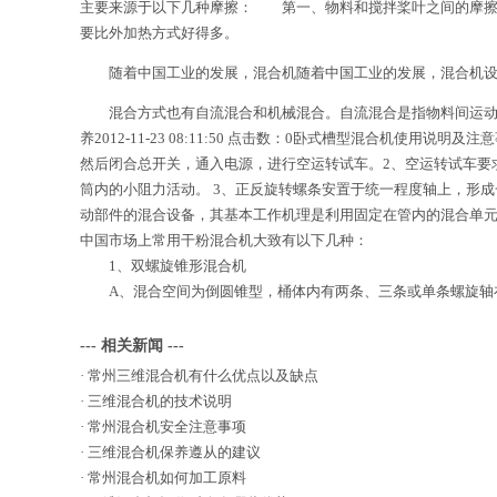
主要来源于以下几种摩擦： 第一、物料和搅拌桨叶之间的摩
要比外加热方式好得多。
随着中国工业的发展，混合机随着中国工业的发展，混合机设
混合方式也有自流混合和机械混合。自流混合是指物料间运动，
养2012-11-23 08:11:50 点击数：0卧式槽型混合
然后闭合总开关，通入电源，进行空运转试车。2、空运转试车要求
筒内的小阻力活动。 3、正反旋转螺条安置于统一程度轴上，形
动部件的混合设备，其基本工作机理是利用固定在管内的混合单元
中国市场上常用干粉混合机大致有以下几种：
1、双螺旋锥形混合机
A、混合空间为倒圆锥型，桶体内有两条、三条或单条螺旋轴在
--- 相关新闻 ---
·
常州三维混合机有什么优点以及缺点
·
三维混合机的技术说明
·
常州混合机安全注意事项
·
三维混合机保养遵从的建议
·
常州混合机如何加工原料