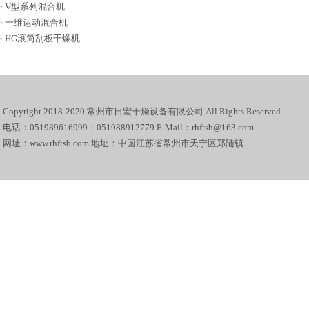
·
V型系列混合机
·
一维运动混合机
·
HG滚筒刮板干燥机
Copyright 2018-2020 常州市日宏干燥设备有限公司 All Rights Reserved
电话：051989616999；051988912779 E-Mail：rhftsb@163.com
网址：www.rhftsb.com 地址：中国江苏省常州市天宁区郑陆镇