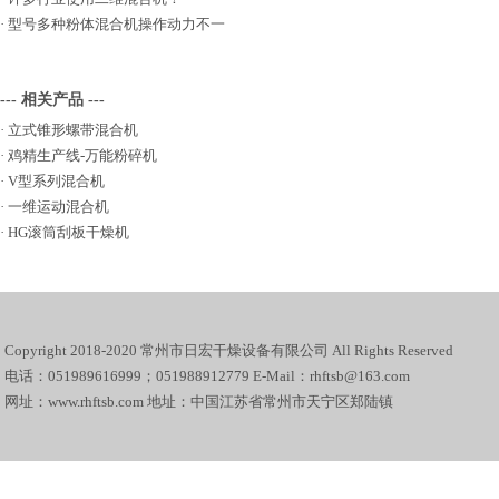
·
型号多种粉体混合机操作动力不一
--- 相关产品 ---
·
立式锥形螺带混合机
·
鸡精生产线-万能粉碎机
·
V型系列混合机
·
一维运动混合机
·
HG滚筒刮板干燥机
Copyright 2018-2020 常州市日宏干燥设备有限公司 All Rights Reserved
电话：051989616999；051988912779 E-Mail：rhftsb@163.com
网址：www.rhftsb.com 地址：中国江苏省常州市天宁区郑陆镇