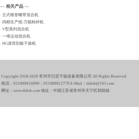
--- 相关产品 ---
·
立式锥形螺带混合机
·
鸡精生产线-万能粉碎机
·
V型系列混合机
·
一维运动混合机
·
HG滚筒刮板干燥机
Copyright 2018-2020 常州市日宏干燥设备有限公司 All Rights Reserved
电话：051989616999；051988912779 E-Mail：rhftsb@163.com
网址：www.rhftsb.com 地址：中国江苏省常州市天宁区郑陆镇