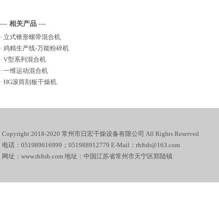
--- 相关产品 ---
·
立式锥形螺带混合机
·
鸡精生产线-万能粉碎机
·
V型系列混合机
·
一维运动混合机
·
HG滚筒刮板干燥机
Copyright 2018-2020 常州市日宏干燥设备有限公司 All Rights Reserved
电话：051989616999；051988912779 E-Mail：rhftsb@163.com
网址：www.rhftsb.com 地址：中国江苏省常州市天宁区郑陆镇