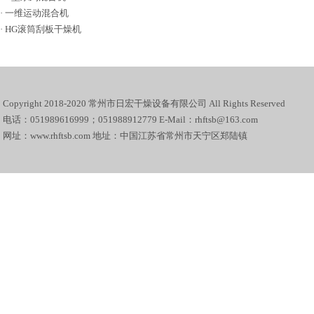
·
一维运动混合机
·
HG滚筒刮板干燥机
Copyright 2018-2020 常州市日宏干燥设备有限公司 All Rights Reserved
电话：051989616999；051988912779 E-Mail：rhftsb@163.com
网址：www.rhftsb.com 地址：中国江苏省常州市天宁区郑陆镇